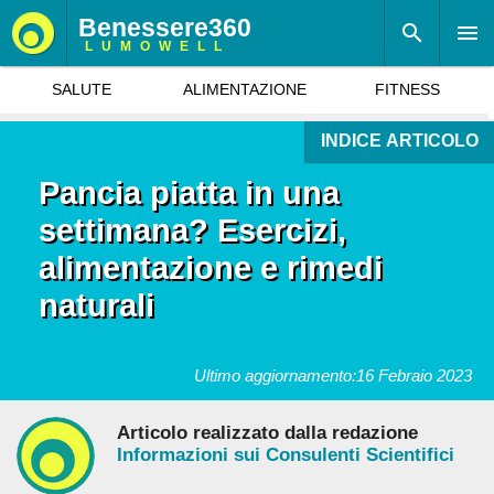
Benessere360
LUMOWELL
SALUTE
ALIMENTAZIONE
FITNESS
INDICE ARTICOLO
Pancia piatta in una
settimana? Esercizi,
alimentazione e rimedi
naturali
Ultimo aggiornamento:
16 Febraio 2023
Articolo realizzato dalla redazione
Informazioni sui Consulenti Scientifici