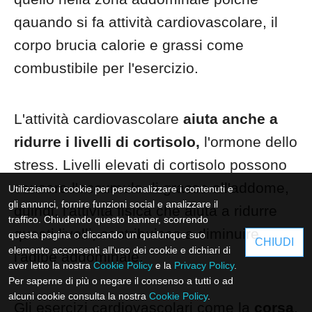
qauando si fa attività cardiovascolare, il
corpo brucia calorie e grassi come
combustibile per l'esercizio.
L'attività cardiovascolare
aiuta anche a
ridurre i livelli di cortisolo,
l'ormone dello
stress. Livelli elevati di cortisolo possono
causare l'accumulo di grasso all'addome,
Utilizziamo i cookie per personalizzare i contenuti e
gli annunci, fornire funzioni social e analizzare il
quindi, l'attività fisica che aiuta a ridurre
traffico. Chiudendo questo banner, scorrendo
questi livelli, contribuisca a diminuire
questa pagina o cliccando un qualunque suo
CHIUDI
elemento acconsenti all'uso dei cookie e dichiari di
l'adipe addominale.
aver letto la nostra
Cookie Policy
e la
Privacy Policy
.
Per saperne di più o negare il consenso a tutti o ad
alcuni cookie consulta la nostra
Cookie Policy
.
Gli esercizi cardiovascolari come la
corsa
,