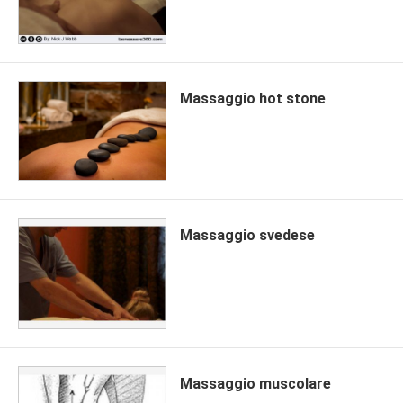
Massaggio hot stone
Massaggio svedese
Massaggio muscolare