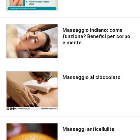
Massaggio indiano: come
funziona? Benefici per corpo
e mente
Massaggio al cioccolato
Massaggi anticellulite