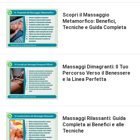
Scopri il Massaggio
Metamorfico: Benefici,
Tecniche e Guida Completa
Massaggi Dimagranti: Il Tuo
Percorso Verso il Benessere
e la Linea Perfetta
Massaggi Rilassanti: Guida
Completa ai Benefici e alle
Tecniche