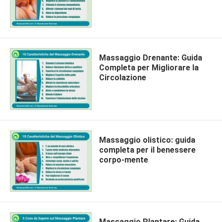
Massaggio Drenante: Guida
Completa per Migliorare la
Circolazione
Massaggio olistico: guida
completa per il benessere
corpo-mente
Massaggio Plantare: Guida