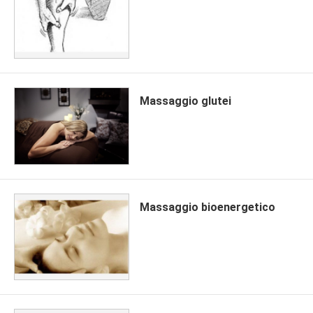
Massaggio glutei
Massaggio bioenergetico