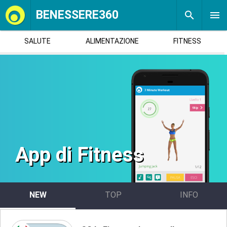
BENESSERE360
SALUTE
ALIMENTAZIONE
FITNESS
App di Fitness
NEW
TOP
INFO