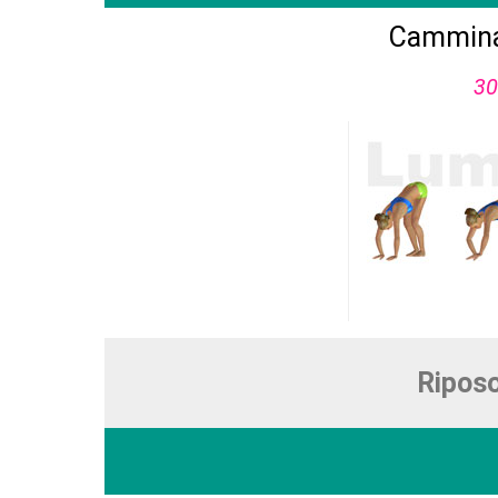
Cammina
30
Riposo