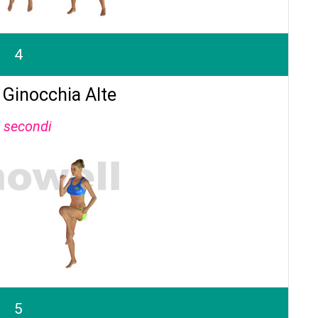
4
 Ginocchia Alte
 secondi
5