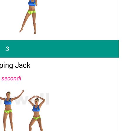
3
ing Jack
 secondi