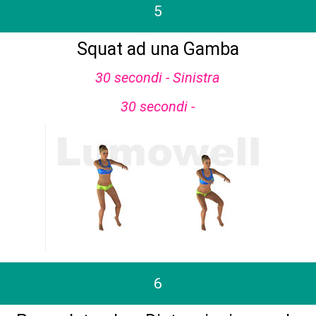
5
Squat ad una Gamba
30 secondi - Sinistra
30 secondi -
6