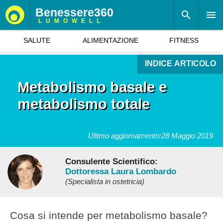
Benessere360
LUMOWELL
SALUTE
ALIMENTAZIONE
FITNESS
INDICE ARTICOLO
Metabolismo basale e
metabolismo totale
Ultimo aggiornamento:
28 Maggio 2019
Consulente Scientifico:
Dottoressa Laura Lombardo
(Specialista in ostetricia)
Cosa si intende per metabolismo basale?