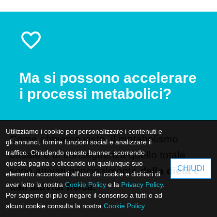
Ma si possono accelerare
i processi metabolici?
Utilizziamo i cookie per personalizzare i contenuti e
Come abbiamo visto, il metabolismo
gli annunci, fornire funzioni social e analizzare il
traffico. Chiudendo questo banner, scorrendo
basale e di conseguenza quello totale
questa pagina o cliccando un qualunque suo
CHIUDI
sono attivati principalmente
dalla dieta e
elemento acconsenti all'uso dei cookie e dichiari di
aver letto la nostra
Cookie Policy
e la
Privacy Policy
.
dall'attività fisica.
Per saperne di più o negare il consenso a tutti o ad
alcuni cookie consulta la nostra
Cookie Policy
.