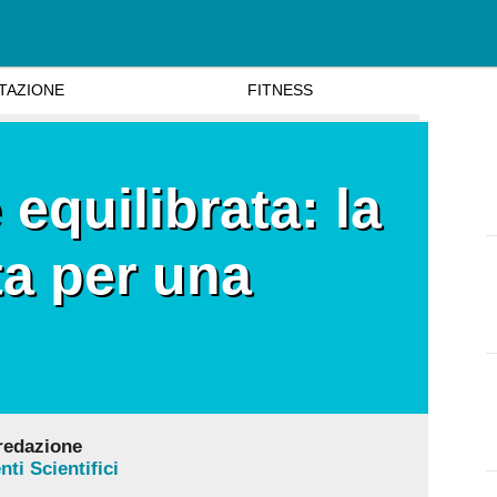
TAZIONE
FITNESS
equilibrata: la
a per una
 redazione
ti Scientifici