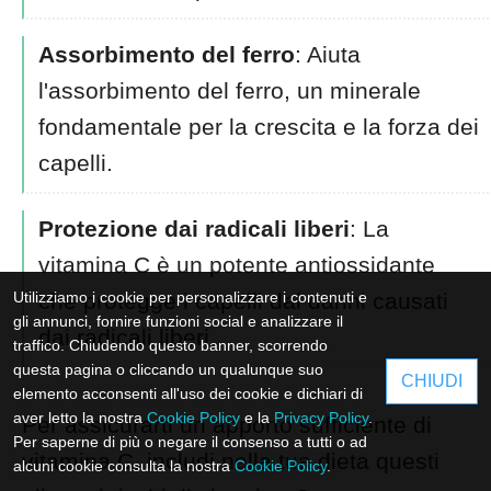
Assorbimento del ferro
: Aiuta
l'assorbimento del ferro, un minerale
fondamentale per la crescita e la forza dei
capelli.
Protezione dai radicali liberi
: La
vitamina C è un potente antiossidante
Utilizziamo i cookie per personalizzare i contenuti e
che protegge i capelli dai danni causati
gli annunci, fornire funzioni social e analizzare il
dai radicali liberi.
traffico. Chiudendo questo banner, scorrendo
questa pagina o cliccando un qualunque suo
CHIUDI
elemento acconsenti all'uso dei cookie e dichiari di
aver letto la nostra
Cookie Policy
e la
Privacy Policy
.
Per assicurarti un apporto sufficiente di
Per saperne di più o negare il consenso a tutti o ad
vitamina C, includi nella tua dieta questi
alcuni cookie consulta la nostra
Cookie Policy
.