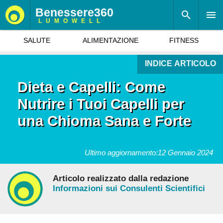
Benessere360
LUMOWELL
SALUTE
ALIMENTAZIONE
FITNESS
INDICE ARTICOLO
Dieta e Capelli: Come
Nutrire i Tuoi Capelli per
una Chioma Sana e Forte
Ultimo aggiornamento:
12 Gennaio 2024
Articolo realizzato dalla redazione
Informazioni sui Consulenti Scientifici