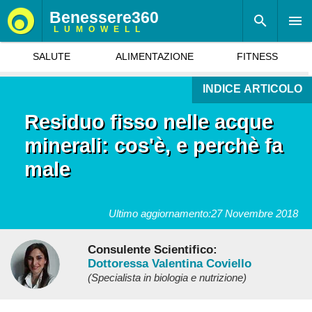
Benessere360
LUMOWELL
SALUTE
ALIMENTAZIONE
FITNESS
INDICE ARTICOLO
Residuo fisso nelle acque
minerali: cos'è, e perchè fa
male
Ultimo aggiornamento:
27 Novembre 2018
Consulente Scientifico:
Dottoressa Valentina Coviello
(Specialista in biologia e nutrizione)