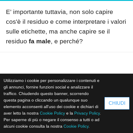
E’ importante tuttavia, non solo capire
cos'è il residuo e come interpretare i valori
sulle etichette, ma anche capire se il
residuo
fa male
, e perché?
Utilizziamo i cookie per personalizzare i contenuti e
gli annunci, fornire funzioni social e analizzare il
traffico. Chiudendo questo banner, scorrendo
questa pagina o cliccando un qualunque suo
CHIUDI
elemento acconsenti all'uso dei cookie e dichiari di
aver letto la nostra
Cookie Policy
e la
Privacy Policy
.
Per saperne di più o negare il consenso a tutti o ad
alcuni cookie consulta la nostra
Cookie Policy
.