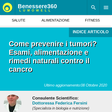
Benessere360
LUMOWELL
SALUTE
ALIMENTAZIONE
FITNESS
INDICE ARTICOLO
Come prevenire i tumori?
Esami, alimentazione e
rimedi naturali contro il
cancro
Ultimo aggiornamento:
08 Ottobre 2020
Consulente Scientifico:
Dottoressa Federica Fersini
(Specialista in biologia e nutrizione)