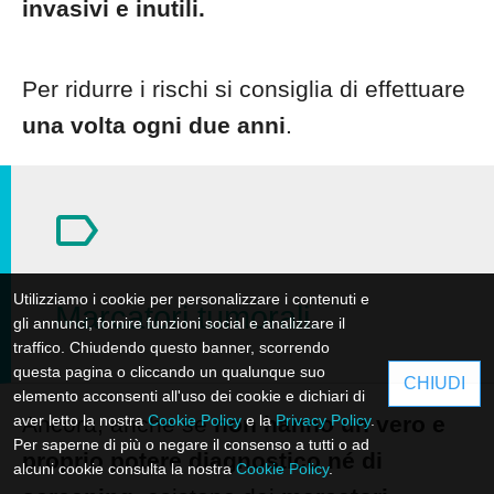
invasivi e inutili.
Per ridurre i rischi si consiglia di effettuare
una volta ogni due anni
.
Utilizziamo i cookie per personalizzare i contenuti e
Marcatori tumorali.
gli annunci, fornire funzioni social e analizzare il
traffico. Chiudendo questo banner, scorrendo
questa pagina o cliccando un qualunque suo
CHIUDI
elemento acconsenti all'uso dei cookie e dichiari di
aver letto la nostra
Ancora, anche se
Cookie Policy
non hanno un vero e
e la
Privacy Policy
.
Per saperne di più o negare il consenso a tutti o ad
proprio potere diagnostico né di
alcuni cookie consulta la nostra
Cookie Policy
.