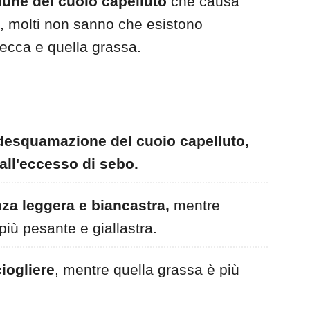
une del cuoio capelluto
che causa
a, molti non sanno che esistono
 secca e quella grassa.
 desquamazione del cuoio capelluto,
all'eccesso di sebo.
za leggera e biancastra,
mentre
iù pesante e giallastra.
ciogliere
, mentre quella grassa è più