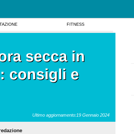
TAZIONE
FITNESS
fora secca in
 consigli e
Ultimo aggiornamento:
19 Gennaio 2024
 redazione