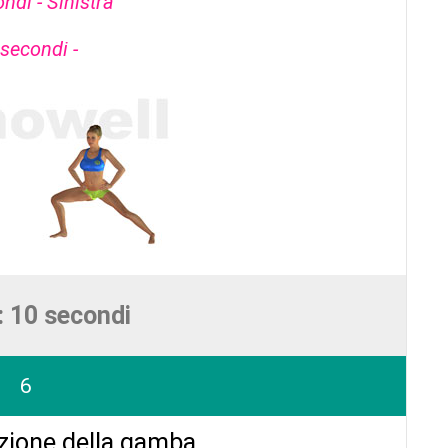
ndi - Sinistra
secondi -
: 10 secondi
6
zione della gamba