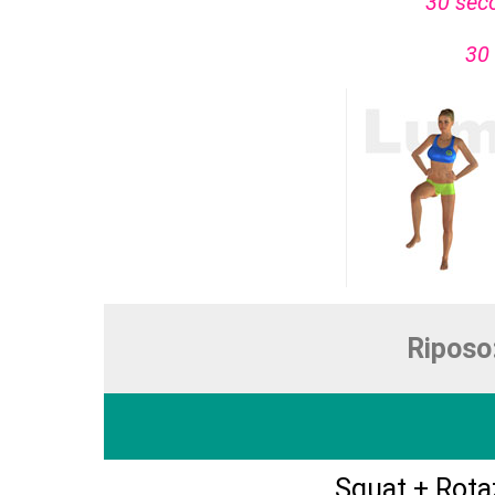
30 seco
30 
Riposo
Squat + Rota