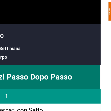
TO
 Settimana
orpo
zi Passo Dopo Passo
1
ernati con Salto