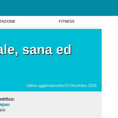
TAZIONE
FITNESS
ale, sana ed
Ultimo aggiornamento:
03 Dicembre 2018
tifico:
Depau
gia)