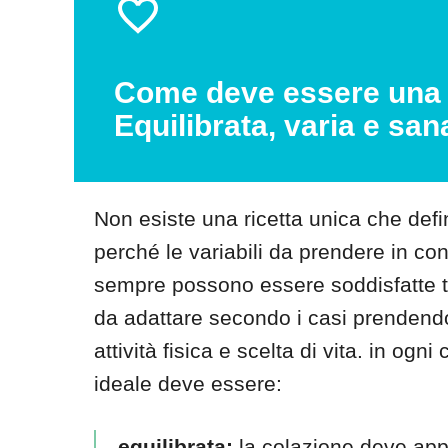
Come deve essere una 
Equilibrata, varia e san
Non esiste una ricetta unica che defi
perché le variabili da prendere in co
sempre possono essere soddisfatte tu
da adattare secondo i casi prendendo
attività fisica e scelta di vita. in o
ideale deve essere:
equilibrata:
la colazione deve appo