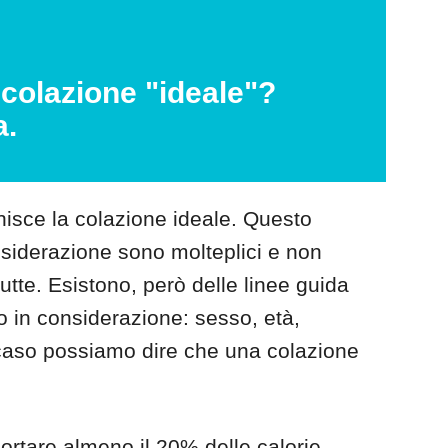
colazione "ideale"?
a.
nisce la colazione ideale. Questo
nsiderazione sono molteplici e non
tte. Esistono, però delle linee guida
 in considerazione: sesso, età,
gni caso possiamo dire che una colazione
rtare almeno il 20% delle calorie