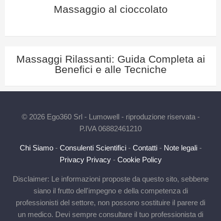
Massaggio al cioccolato
Massaggi Rilassanti: Guida Completa ai
Benefici e alle Tecniche
© 2026 Ego360 Srl - Lumowell - riproduzione riservata -
P.IVA 06882461210
Chi Siamo
-
Consulenti Scientifici
-
Contatti
-
Note legali
-
Privacy Privacy
-
Cookie Policy
Disclaimer: Le informazioni proposte da questo sito, sebbene
siano il frutto dell'impegno e della competenza di
professionisti del settore, non possono sostituire il parere di
un medico. Devi sempre consultare il tuo professionista di