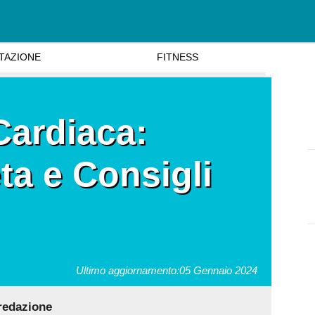
TAZIONE
FITNESS
Cardiaca:
a e Consigli
Ultimo aggiornamento:
05 Gennaio 2024
 redazione