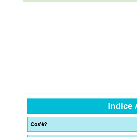
Indice 
Cos'è?