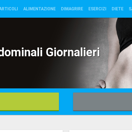
ARTICOLI
ALIMENTAZIONE
DIMAGRIRE
ESERCIZI
DIETE
S
A
MASSAGGI
CONTATTACI
TERMINI
PRIVACY
ominali Giornalieri