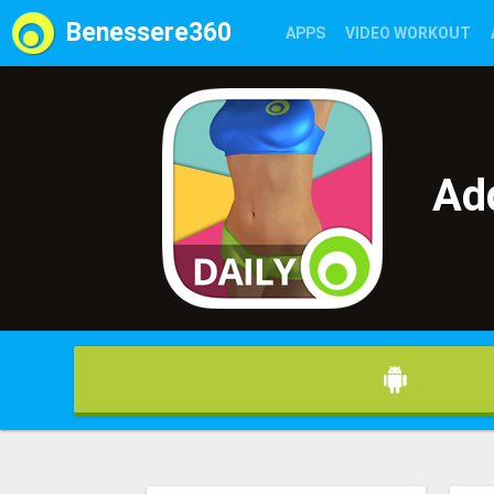
Benessere360
APPS
VIDEO WORKOUT
INTEGRATORI
GRAVIDANZ
Add