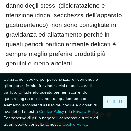
danno degli stessi (disidratazione e
ritenzione idrica; secchezza dell’apparato
gastroenterico); non sono consigliate in
gravidanza ed allattamento perché in
questi periodi particolarmente delicati è
sempre meglio preferire prodotti più
genuini e meno artefatti.
Utilizziamo i cookie per personalizzare i contenuti e
gli annunci, fornire funzioni social e analizzare il
traffico. Chiudendo questo banner, scorrendo
questa pagina o cliccando un qualunque suo
CHIUDI
elemento acconsenti all'uso dei cookie e dichiari di
aver letto la nostra
Le barrette di proteine e
Cookie Policy
e la
Privacy Policy
.
Per saperne di più o negare il consenso a tutti o ad
la dieta a zona.
alcuni cookie consulta la nostra
Cookie Policy
.