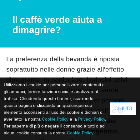
Il caffè verde aiuta a
dimagrire?
La preferenza della bevanda è riposta
soprattutto nelle donne grazie all'effetto
dimagrante. In particolare, i principi attivi
Utilizziamo i cookie per personalizzare i contenuti e
contenuti negli estratti del caffè verde
gli annunci, fornire funzioni social e analizzare il
traffico. Chiudendo questo banner, scorrendo
sono stati ritenuti molto utili per perdere
questa pagina o cliccando un qualunque suo
CHIUDI
peso. Le
funzioni “brucia grassi” e di
elemento acconsenti all'uso dei cookie e dichiari di
aver letto la nostra
Cookie Policy
e la
Privacy Policy
.
diminuzione dell’assorbimento dei
Per saperne di più o negare il consenso a tutti o ad
lipidi, svolte dall'acido clorogenico,
alcuni cookie consulta la nostra
Cookie Policy
.