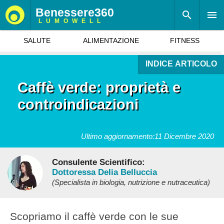
Benessere360
LUMOWELL
SALUTE
ALIMENTAZIONE
FITNESS
INDICE ARTICOLO
Caffè verde: proprietà e
controindicazioni
Ultimo aggiornamento:
11 Dicembre 2020
Consulente Scientifico:
Dottoressa Delia Belluccia
(Specialista in biologia, nutrizione e nutraceutica)
Scopriamo il caffè verde con le sue