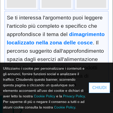
Se ti interessa l'argomento puoi leggere
l'articolo più completo e specifico che
approfondisce il tema del
dimagrimento
localizzato nella zona delle cosce
. Il
percorso suggerito dall'approfondimento
spazia dagli esercizi all'alimentazione
fino ai trattamenti estetici ed i prodotti
Utilizziamo i cookie per personalizzare i contenuti e
gli annunci, fornire funzioni social e analizzare il
efficaci per una effettiva perdita di
traffico. Chiudendo questo banner, scorrendo
grasso in questa zona critica
questa pagina o cliccando un qualunque suo
CHIUDI
elemento acconsenti all'uso dei cookie e dichiari di
aver letto la nostra
Cookie Policy
e la
Privacy Policy
.
Per saperne di più o negare il consenso a tutti o ad
alcuni cookie consulta la nostra
Cookie Policy
.