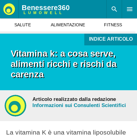
Benessere360
LUMOWELL
SALUTE
ALIMENTAZIONE
FITNESS
INDICE ARTICOLO
Vitamina k: a cosa serve,
alimenti ricchi e rischi da
carenza
Articolo realizzato dalla redazione
Informazioni sui Consulenti Scientifici
La vitamina K è una vitamina liposolubile