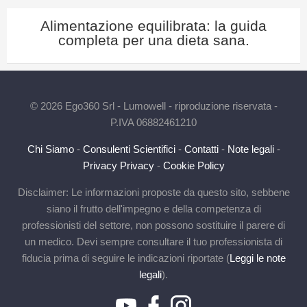
Alimentazione equilibrata: la guida
completa per una dieta sana.
© 2026 Ego360 Srl - Lumowell - riproduzione riservata -
P.IVA 06882461210
Chi Siamo
-
Consulenti Scientifici
-
Contatti
-
Note legali
-
Privacy Privacy
-
Cookie Policy
Disclaimer: Le informazioni proposte da questo sito, sebbene
siano il frutto dell'impegno e della competenza di
professionisti del settore, non possono sostituire il parere di
un medico. Devi sempre consultare il tuo professionista di
fiducia prima di seguire le indicazioni riportate (
Leggi le note
legali
).