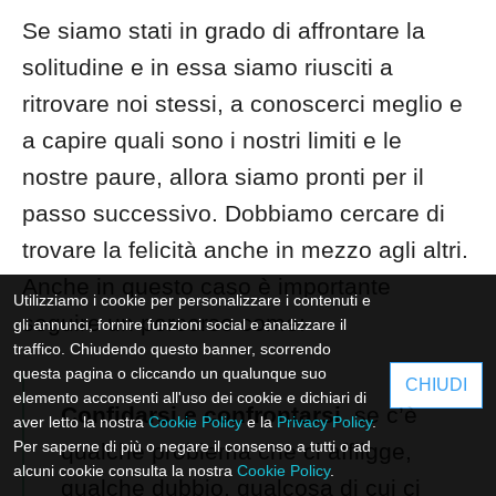
Se siamo stati in grado di affrontare la
solitudine e in essa siamo riusciti a
ritrovare noi stessi, a conoscerci meglio e
a capire quali sono i nostri limiti e le
nostre paure, allora siamo pronti per il
passo successivo. Dobbiamo cercare di
trovare la felicità anche in mezzo agli altri.
Anche in questo caso è importante
Utilizziamo i cookie per personalizzare i contenuti e
seguire un percorso come:
gli annunci, fornire funzioni social e analizzare il
traffico. Chiudendo questo banner, scorrendo
questa pagina o cliccando un qualunque suo
CHIUDI
elemento acconsenti all'uso dei cookie e dichiari di
Confidarsi e confrontarsi
, se c’è
aver letto la nostra
Cookie Policy
e la
Privacy Policy
.
Per saperne di più o negare il consenso a tutti o ad
qualche problema che ci affligge,
alcuni cookie consulta la nostra
Cookie Policy
.
qualche dubbio, qualcosa di cui ci