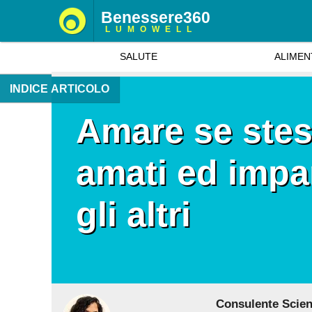
Benessere360
LUMOWELL
SALUTE
ALIMEN
INDICE ARTICOLO
Amare se stes
amati ed impa
gli altri
Consulente Scient