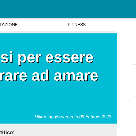
TAZIONE
FITNESS
si per essere
rare ad amare
Ultimo aggiornamento:
09 Febraio 2023
ifico: