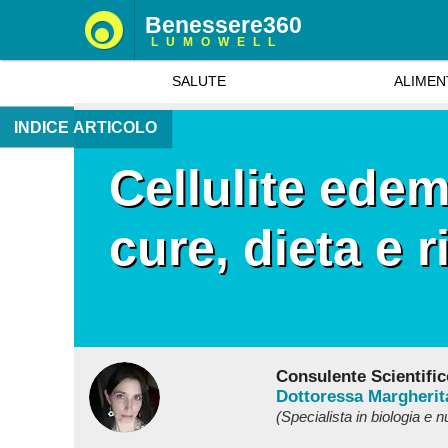
Benessere360
LUMOWELL
SALUTE
ALIMEN
INDICE ARTICOLO
Cellulite ede
cure, dieta e r
Consulente Scientific
Dottoressa Margherit
(Specialista in biologia e n