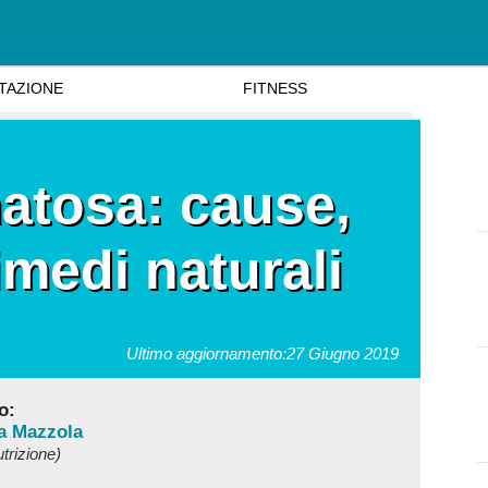
TAZIONE
FITNESS
matosa: cause,
imedi naturali
Ultimo aggiornamento:
27 Giugno 2019
o:
a Mazzola
utrizione)