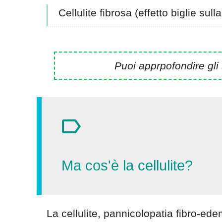
Cellulite fibrosa (effetto biglie sulla
Puoi apprpofondire gli
Ma cos'è la cellulite?
La cellulite, pannicolopatia fibro-ed