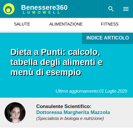
Benessere360
LUMOWELL
SALUTE
ALIMENTAZIONE
FITNESS
INDICE ARTICOLO
Dieta a Punti: calcolo,
tabella degli alimenti e
menù di esempio
Ultimo aggiornamento:
01 Luglio 2020
Consulente Scientifico:
Dottoressa Margherita Mazzola
(Specialista in biologia e nutrizione)