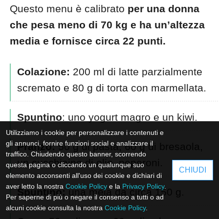
Questo menu è calibrato
per una donna
che pesa meno di 70 kg e ha un’altezza
media e fornisce circa 22 punti.
Colazione:
200 ml di latte parzialmente
scremato e 80 g di torta con marmellata.
Spuntino
: uno yogurt magro e un kiwi.
Utilizziamo i cookie per personalizzare i contenuti e
gli annunci, fornire funzioni social e analizzare il
Pranzo:
50 g di pasta, 60 g di bresaola,
traffico. Chiudendo questo banner, scorrendo
un cucchiaino di olio, peperoni.
questa pagina o cliccando un qualunque suo
CHIUDI
elemento acconsenti all'uso dei cookie e dichiari di
aver letto la nostra
Cookie Policy
e la
Privacy Policy
.
Spuntino:
una mela da circa 150 g.
Per saperne di più o negare il consenso a tutti o ad
alcuni cookie consulta la nostra
Cookie Policy
.