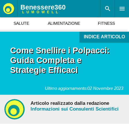
Benessere360
LUMOWELL
SALUTE
ALIMENTAZIONE
FITNESS
INDICE ARTICOLO
Come Snellire i Polpacci:
Guida Completa e
Strategie Efficaci
Ultimo aggiornamento:
02 Novembre 2023
Articolo realizzato dalla redazione
Informazioni sui Consulenti Scientifici