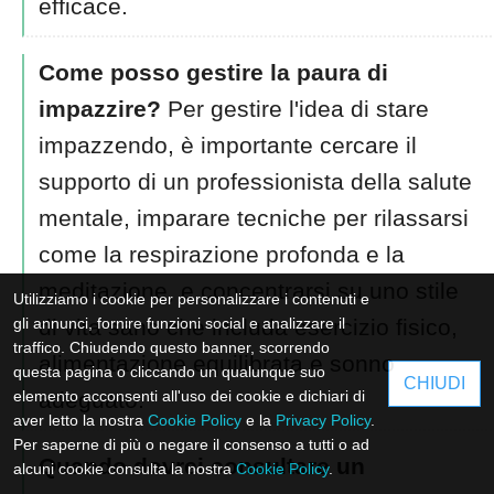
efficace.
Come posso gestire la paura di
impazzire?
Per gestire l'idea di stare
impazzendo, è importante cercare il
supporto di un professionista della salute
mentale, imparare tecniche per rilassarsi
come la respirazione profonda e la
meditazione, e concentrarsi su uno stile
Utilizziamo i cookie per personalizzare i contenuti e
gli annunci, fornire funzioni social e analizzare il
di vita sano che includa esercizio fisico,
traffico. Chiudendo questo banner, scorrendo
alimentazione equilibrata e sonno
questa pagina o cliccando un qualunque suo
CHIUDI
elemento acconsenti all'uso dei cookie e dichiari di
adeguato.
aver letto la nostra
Cookie Policy
e la
Privacy Policy
.
Per saperne di più o negare il consenso a tutti o ad
Quando dovrei consultare un
alcuni cookie consulta la nostra
Cookie Policy
.