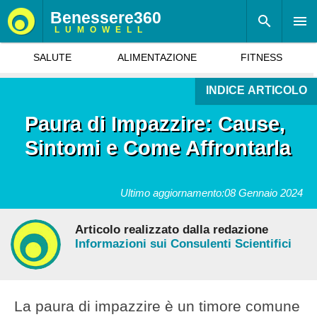
Benessere360
LUMOWELL
SALUTE
ALIMENTAZIONE
FITNESS
INDICE ARTICOLO
Paura di Impazzire: Cause,
Sintomi e Come Affrontarla
Ultimo aggiornamento:
08 Gennaio 2024
Articolo realizzato dalla redazione
Informazioni sui Consulenti Scientifici
La paura di impazzire è un timore comune