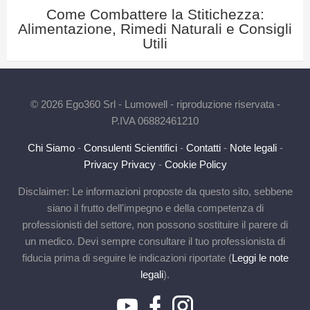
Come Combattere la Stitichezza:
Alimentazione, Rimedi Naturali e Consigli
Utili
© 2026 Ego360 Srl - Lumowell - riproduzione riservata -
P.IVA 06882461210
Chi Siamo
-
Consulenti Scientifici
-
Contatti
-
Note legali
-
Privacy Privacy
-
Cookie Policy
Disclaimer: Le informazioni proposte da questo sito, sebbene
siano il frutto dell'impegno e della competenza di
professionisti del settore, non possono sostituire il parere di
un medico. Devi sempre consultare il tuo professionista di
fiducia prima di seguire le indicazioni riportate (
Leggi le note
legali
).