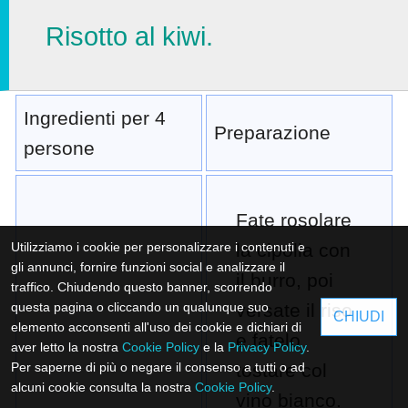
Risotto al kiwi.
Ingredienti per 4
Preparazione
persone
Fate rosolare
Utilizziamo i cookie per personalizzare i contenuti e
la cipolla con
gli annunci, fornire funzioni social e analizzare il
il burro, poi
traffico. Chiudendo questo banner, scorrendo
questa pagina o cliccando un qualunque suo
versate il riso
CHIUDI
elemento acconsenti all'uso dei cookie e dichiari di
e fatelo
aver letto la nostra
Cookie Policy
e la
Privacy Policy
.
Per saperne di più o negare il consenso a tutti o ad
tostare col
alcuni cookie consulta la nostra
Cookie Policy
.
vino bianco.