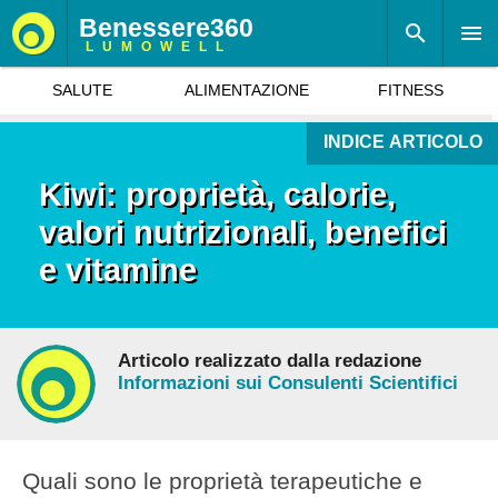
Benessere360
LUMOWELL
SALUTE
ALIMENTAZIONE
FITNESS
INDICE ARTICOLO
Kiwi: proprietà, calorie,
valori nutrizionali, benefici
e vitamine
Articolo realizzato dalla redazione
Informazioni sui Consulenti Scientifici
Quali sono le proprietà terapeutiche e