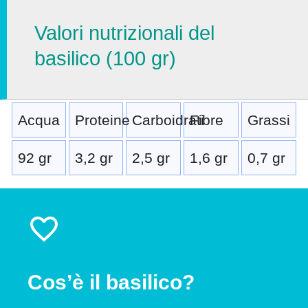
Valori nutrizionali del
basilico (100 gr)
Acqua
Proteine
Carboidrati
Fibre
Grassi
92 gr
3,2 gr
2,5 gr
1,6 gr
0,7 gr
Cos’è il basilico?