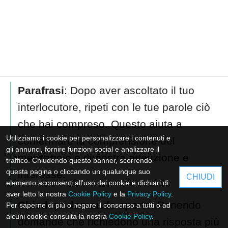
Parafrasi
: Dopo aver ascoltato il tuo
interlocutore, ripeti con le tue parole ciò
che hai compreso. Questo aiuta a
Utilizziamo i cookie per personalizzare i contenuti e
confermare la comprensione del
gli annunci, fornire funzioni social e analizzare il
messaggio e dimostra attenzione e
traffico. Chiudendo questo banner, scorrendo
questa pagina o cliccando un qualunque suo
interesse.
CHIUDI
elemento acconsenti all'uso dei cookie e dichiari di
aver letto la nostra
Cookie Policy
e la
Privacy Policy
.
Chiedere domande aperte
: Ponendo
Per saperne di più o negare il consenso a tutti o ad
alcuni cookie consulta la nostra
Cookie Policy
.
domande che richiedono una risposta più