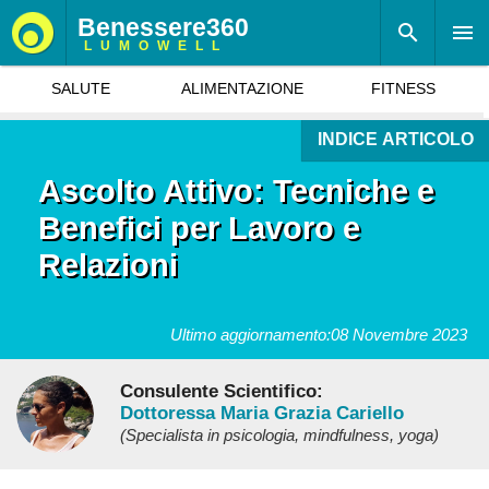
Benessere360
LUMOWELL
SALUTE
ALIMENTAZIONE
FITNESS
INDICE ARTICOLO
Ascolto Attivo: Tecniche e
Benefici per Lavoro e
Relazioni
Ultimo aggiornamento:
08 Novembre 2023
Consulente Scientifico:
Dottoressa Maria Grazia Cariello
(Specialista in psicologia, mindfulness, yoga)